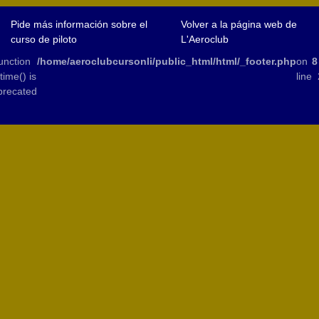
Pide más información sobre el
Volver a la página web de
curso de piloto
L'Aeroclub
unction
/home/aeroclubcursonli/public_html/html/_footer.php
on
8
ftime() is
line
precated